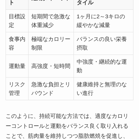
ト
タイル
目標設
短期間で急激な
1ヶ月に2～3キロの
定
体重減少
緩やかな減量
食事内
極端なカロリー
バランスの良い栄養
容
制限
摂取
中強度・継続的な運
運動量
高強度・短時間
動
リスク
急激な負担とリ
健康維持と無理のな
管理
バウンド
い進行
このように、持続可能な方法では、適度なカロリ
ーコントロールと運動をバランス良く取り入れる
ことで、筋肉量を維持しつつ脂肪燃焼を促進し、