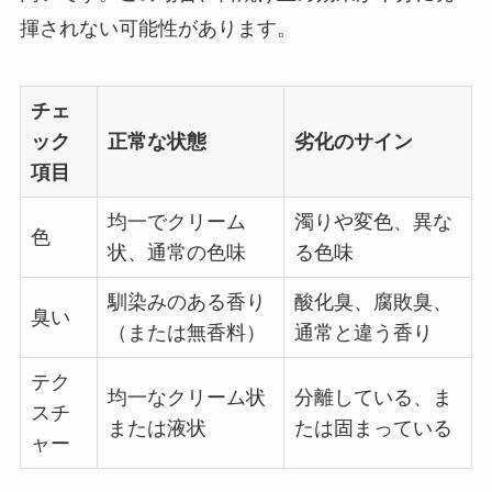
揮されない可能性があります。
チェ
ック
正常な状態
劣化のサイン
項目
均一でクリーム
濁りや変色、異な
色
状、通常の色味
る色味
馴染みのある香り
酸化臭、腐敗臭、
臭い
（または無香料）
通常と違う香り
テク
均一なクリーム状
分離している、ま
スチ
または液状
たは固まっている
ャー