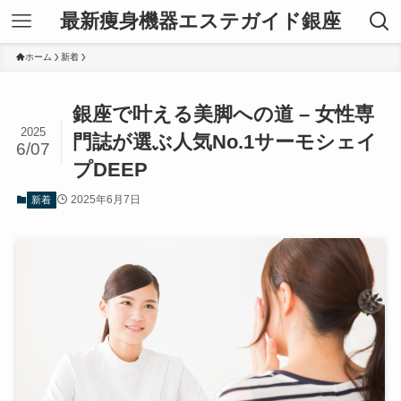
最新痩身機器エステガイド銀座
ホーム
新着
銀座で叶える美脚への道 – 女性専
2025
門誌が選ぶ人気No.1サーモシェイ
6/07
プDEEP
2025年6月7日
新着