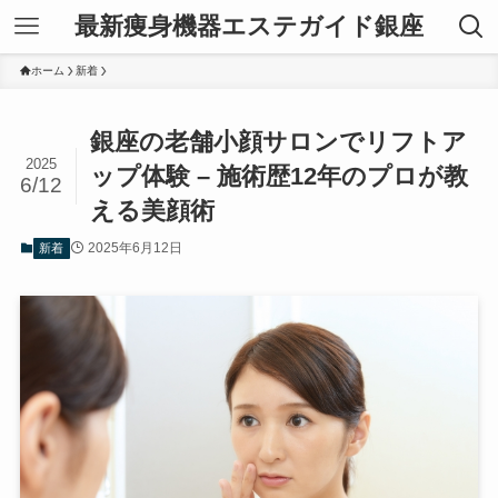
最新痩身機器エステガイド銀座
ホーム
新着
銀座の老舗小顔サロンでリフトア
2025
ップ体験 – 施術歴12年のプロが教
6/12
える美顔術
2025年6月12日
新着