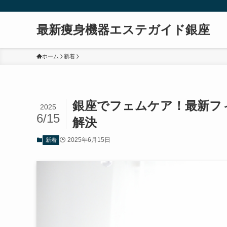
最新痩身機器エステガイド銀座
ホーム
新着
銀座でフェムケア！最新フ
2025
6/15
解決
2025年6月15日
新着