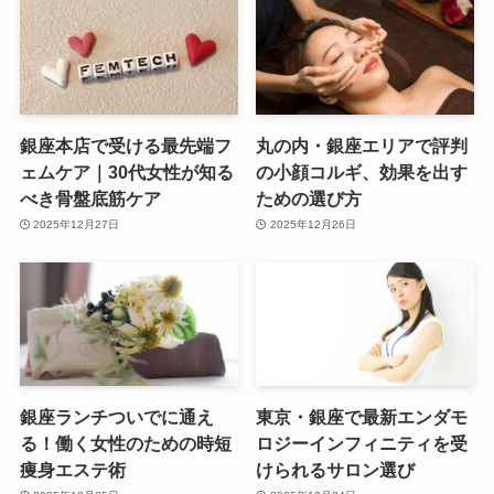
銀座本店で受ける最先端フ
丸の内・銀座エリアで評判
ェムケア｜30代女性が知る
の小顔コルギ、効果を出す
べき骨盤底筋ケア
ための選び方
2025年12月27日
2025年12月26日
銀座ランチついでに通え
東京・銀座で最新エンダモ
る！働く女性のための時短
ロジーインフィニティを受
痩身エステ術
けられるサロン選び