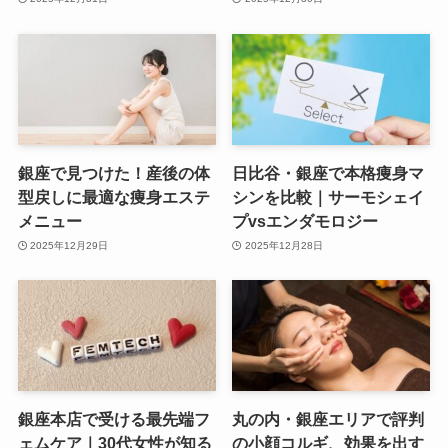
銀座で見つけた！産後の体
日比谷・銀座で本格痩身マ
型戻しに最適な痩身エステ
シンを比較｜サーモシェイ
メニュー
プvsエンダモロジー
2025年12月29日
2025年12月28日
銀座本店で受ける最先端フ
丸の内・銀座エリアで評判
ェムケア｜30代女性が知る
の小顔コルギ、効果を出す