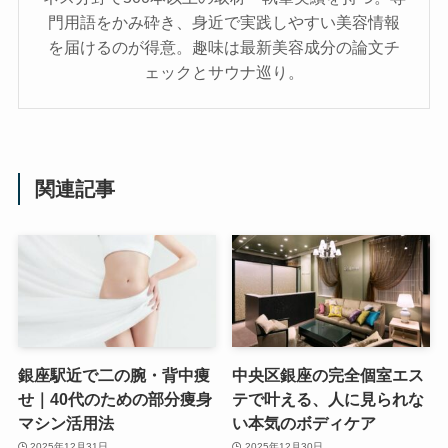
門用語をかみ砕き、⾝近で実践しやすい美容情報
を届けるのが得意。趣味は最新美容成分の論文チ
ェックとサウナ巡り。
関連記事
銀座駅近で二の腕・背中痩
中央区銀座の完全個室エス
せ｜40代のための部分痩身
テで叶える、人に見られな
マシン活用法
い本気のボディケア
2025年12月31日
2025年12月30日