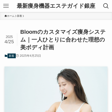
最新痩身機器エステガイド銀座
ホーム
新着
Bloomのカスタマイズ痩身システ
2025
ム｜一人ひとりに合わせた理想の
4/25
美ボディ計画
2025年4月25日
新着