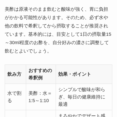
美酢は原液そのまま飲むと酸味が強く、胃に負担
がかかる可能性があります。そのため、必ず水や
他の飲料で希釈してから摂取することが推奨され
ています。基本的には、目安として1日の摂取量15
～30ml程度のお酢を、自分好みの濃さに調整して
飲むとよいでしょう。
おすすめの
飲み方
効果・ポイント
希釈例
シンプルで酸味が和ら
水で割
美酢：水＝
ぎ、毎日の健康維持に
る
1:5～1:10
最適
まろやかでデザート感