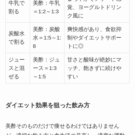
牛乳で
美酢：牛乳
覚、ヨーグルトドリン
割る
＝1:2～1:3
ク風に
美酢：炭酸
爽快感があり、食欲抑
炭酸水
水＝1:5～1:
制やダイエットサポー
で割る
8
トに◎
ジュー
美酢：ジュ
甘さと酸味が絶妙にマ
スと混
ース＝1:3
ッチ、飽きずに続けや
ぜる
～1:5
すい
ダイエット効果を狙った飲み方
美酢そのものだけで痩せるわけではありません